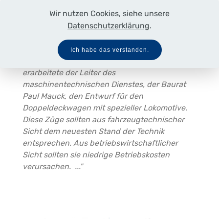
Verkehrskonzept hinsichtlich
Wir nutzen Cookies, siehe unsere
Reisegeschwindigkeit, Verkehrsdichte und
Reisekomfort. Nach Untersuchungen des
Datenschutzerklärung
.
Personenverkehrsaufkommens zwischen
Hamburg und Lübeck bzw. Travemünde sowie
Ich habe das verstanden.
zwischen Hamburg und Ahrensburg
erarbeitete der Leiter des
maschinentechnischen Dienstes, der Baurat
Paul Mauck, den Entwurf für den
Doppeldeckwagen mit spezieller Lokomotive.
Diese Züge sollten aus fahrzeugtechnischer
Sicht dem neuesten Stand der Technik
entsprechen. Aus betriebswirtschaftlicher
Sicht sollten sie niedrige Betriebskosten
verursachen. ..."